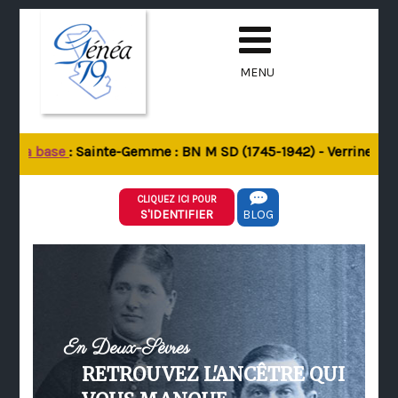
MENU
e la base
: Sainte-Gemme : BN M SD (1745-1942) - Verrines-sous
CLIQUEZ ICI POUR
S'IDENTIFIER
BLOG
En Deux-Sèvres
RETROUVEZ L'ANCÊTRE QUI