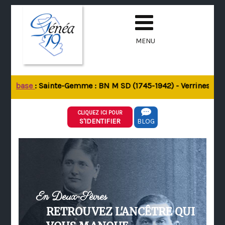
MENU
 la base
: Sainte-Gemme : BN M SD (1745-1942) - Verrines-sous-
CLIQUEZ ICI POUR
S'IDENTIFIER
BLOG
En Deux-Sèvres
RETROUVEZ L'ANCÊTRE QUI