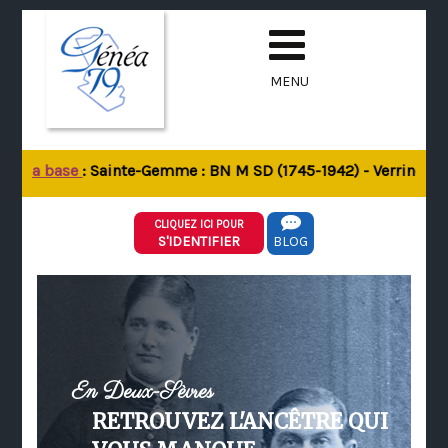
MENU
de la base
: Sainte-Gemme : BN M SD (1745-1942) - Verrines-sou
CLIQUEZ ICI POUR
S'IDENTIFIER
BLOG
En Deux-Sèvres
RETROUVEZ L'ANCÊTRE QUI