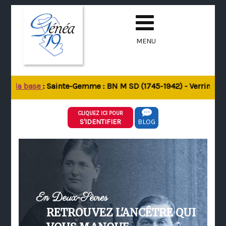
MENU
de la base
: Sainte-Gemme : BN M SD (1745-1942) - Verrines-sou
CLIQUEZ ICI POUR
S'IDENTIFIER
BLOG
En Deux-Sèvres
RETROUVEZ L'ANCÊTRE QUI