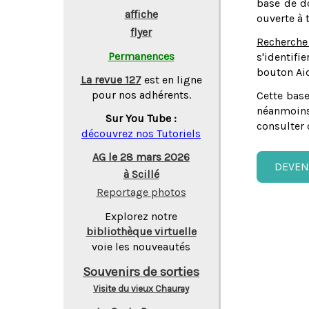
base de do
affiche
ouverte à 
flyer
Recherche
Permanences
s'identifi
bouton Aid
La revue 127
est en ligne
pour nos adhérents.
Cette base
néanmoins
Sur You Tube :
consulter 
découvrez nos Tutoriels
AG le 28 mars 2026
DEVEN
à Scillé
Reportage photos
Explorez notre
bibliothèque virtuelle
voie les nouveautés
Souvenirs de sorties
Visite du vieux Chauray