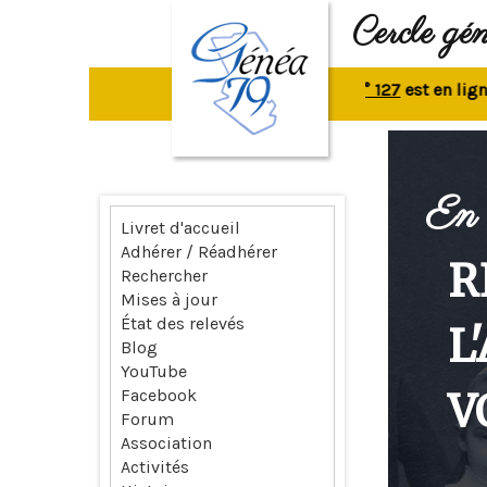
Cercle gé
La revue n° 127
est en ligne.
Re
En 
Livret d'accueil
Adhérer / Réadhérer
R
Rechercher
Mises à jour
État des relevés
L
Blog
YouTube
V
Facebook
Forum
Association
Activités