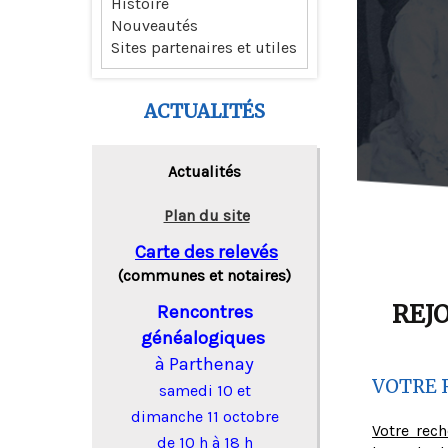
Histoire
Nouveautés
Sites partenaires et utiles
ACTUALITÉS
Actualités
Plan du site
Carte des relevés
(communes et notaires)
REJ
Rencontres
généalogiques
à Parthenay
VOTRE 
samedi 10 et
dimanche 11 octobre
Votre rec
de 10 h à 18 h