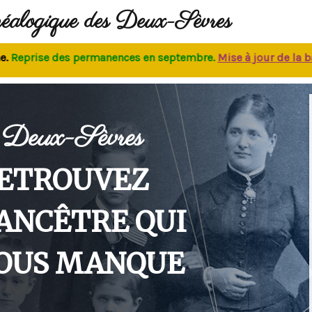
néalogique des Deux-Sèvres
prise des permanences
en septembre.
M
ise à jour de la base
:
Deux-Sèvres
ETROUVEZ
'ANCÊTRE QUI
OUS MANQUE