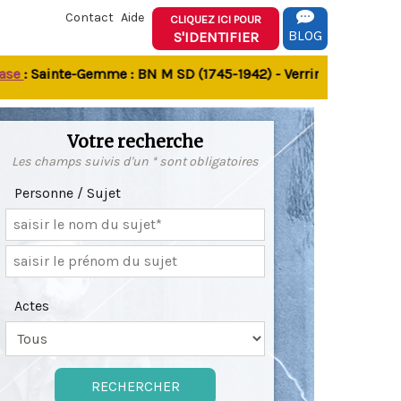
Contact
Aide
CLIQUEZ ICI POUR
BLOG
S'IDENTIFIER
 Sainte-Gemme : BN M SD (1745-1942) - Verrines-sous-Celles N
Votre recherche
Les champs suivis d'un * sont obligatoires
Personne / Sujet
Actes