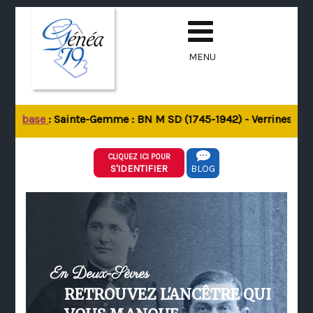
MENU
 la base
: Sainte-Gemme : BN M SD (1745-1942) - Verrines-sous-
CLIQUEZ ICI POUR
S'IDENTIFIER
BLOG
En Deux-Sèvres
RETROUVEZ L'ANCÊTRE QUI