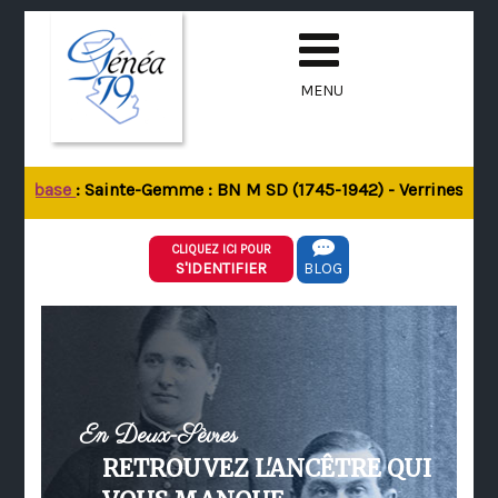
MENU
la base
: Sainte-Gemme : BN M SD (1745-1942) - Verrines-sous-
CLIQUEZ ICI POUR
S'IDENTIFIER
BLOG
En Deux-Sèvres
RETROUVEZ L'ANCÊTRE QUI