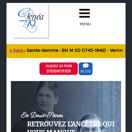
MENU
de la base
: Sainte-Gemme : BN M SD (1745-1942) - Verrines-sou
CLIQUEZ ICI POUR
S'IDENTIFIER
BLOG
En Deux-Sèvres
RETROUVEZ L'ANCÊTRE QUI