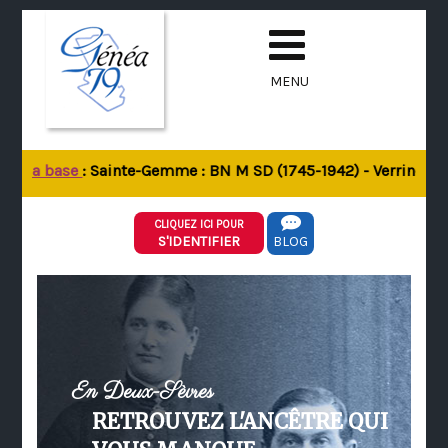
MENU
de la base
: Sainte-Gemme : BN M SD (1745-1942) - Verrines-sou
CLIQUEZ ICI POUR
S'IDENTIFIER
BLOG
En Deux-Sèvres
RETROUVEZ L'ANCÊTRE QUI