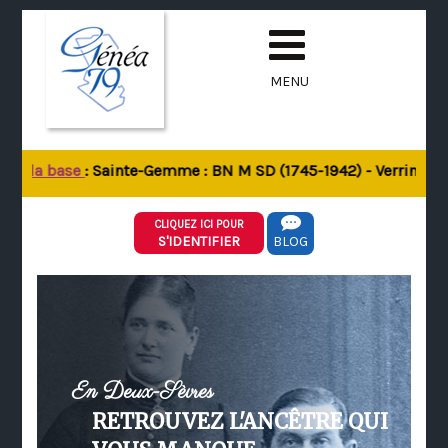
MENU
de la base
: Sainte-Gemme : BN M SD (1745-1942) - Verrines-sou
CLIQUEZ ICI POUR
S'IDENTIFIER
BLOG
En Deux-Sèvres
RETROUVEZ L'ANCÊTRE QUI