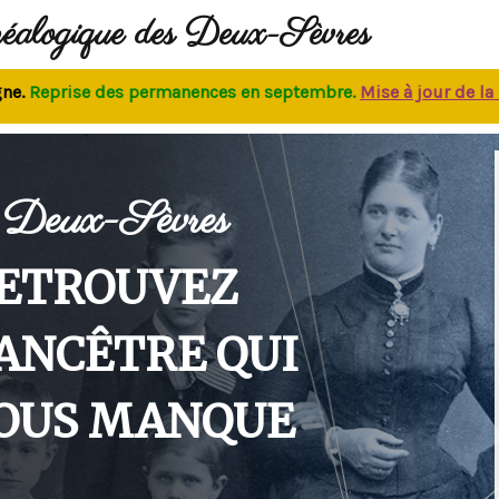
néalogique des Deux-Sèvres
eprise des permanences
en septembre.
M
ise à jour de la bas
Deux-Sèvres
ETROUVEZ
'ANCÊTRE QUI
OUS MANQUE