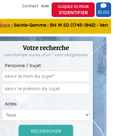
Contact
Aide
CLIQUEZ ICI POUR
BLOG
S'IDENTIFIER
e
: Sainte-Gemme : BN M SD (1745-1942) - Verrines-sous-Celles 
Votre recherche
Les champs suivis d'un * sont obligatoires
Personne / Sujet
Actes