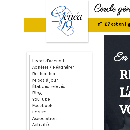
Cercle gé
La revue n° 127
est en ligne.
R
En 
Livret d'accueil
Adhérer / Réadhérer
R
Rechercher
Mises à jour
État des relevés
L
Blog
YouTube
V
Facebook
Forum
Association
Activités