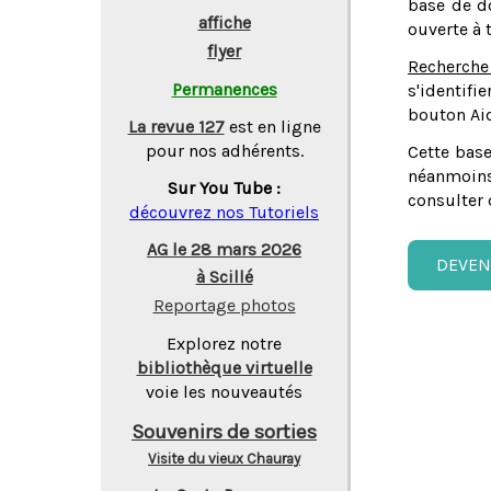
base de do
affiche
ouverte à 
flyer
Recherche
Permanences
s'identifi
bouton Aid
La revue 127
est en ligne
pour nos adhérents.
Cette base
néanmoins
Sur You Tube :
consulter 
découvrez nos Tutoriels
AG le 28 mars 2026
DEVEN
à Scillé
Reportage photos
Explorez notre
bibliothèque virtuelle
voie les nouveautés
Souvenirs de sorties
Visite du vieux Chauray