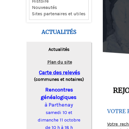
Histoire
Nouveautés
Sites partenaires et utiles
ACTUALITÉS
Actualités
Plan du site
Carte des relevés
(communes et notaires)
REJ
Rencontres
généalogiques
à Parthenay
VOTRE 
samedi 10 et
dimanche 11 octobre
Votre rec
de 10 h à 18 h