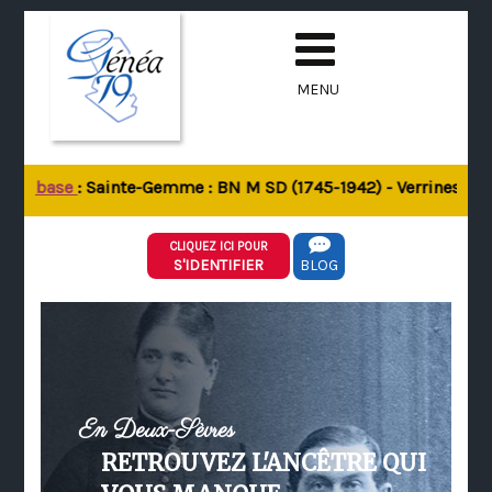
MENU
 la base
: Sainte-Gemme : BN M SD (1745-1942) - Verrines-sous-
CLIQUEZ ICI POUR
S'IDENTIFIER
BLOG
En Deux-Sèvres
RETROUVEZ L'ANCÊTRE QUI