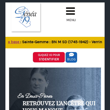
MENU
de la base
: Sainte-Gemme : BN M SD (1745-1942) - Verrines-sou
CLIQUEZ ICI POUR
S'IDENTIFIER
BLOG
En Deux-Sèvres
RETROUVEZ L'ANCÊTRE QUI