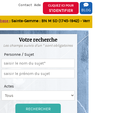
Contact
Aide
CLIQUEZ ICI POUR
BLOG
S'IDENTIFIER
e
: Sainte-Gemme : BN M SD (1745-1942) - Verrines-sous-Celles 
Votre recherche
Les champs suivis d'un * sont obligatoires
Personne / Sujet
Actes