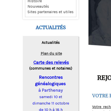
Histoire
Nouveautés
Sites partenaires et utiles
ACTUALITÉS
Actualités
Plan du site
Carte des relevés
(communes et notaires)
REJ
Rencontres
généalogiques
à Parthenay
VOTRE 
samedi 10 et
dimanche 11 octobre
Votre rec
de 10 h à 18 h