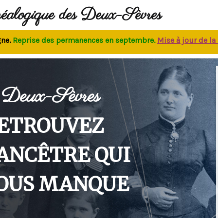
néalogique des Deux-Sèvres
eprise des permanences
en septembre.
M
ise à jour de la bas
Deux-Sèvres
ETROUVEZ
'ANCÊTRE QUI
OUS MANQUE