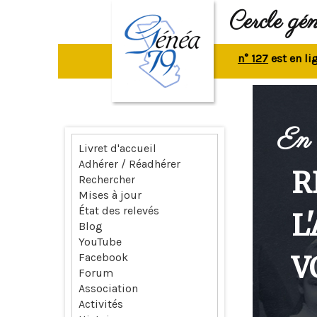
Cercle gé
La revue n° 127
est en ligne.
R
En 
Livret d'accueil
Adhérer / Réadhérer
R
Rechercher
Mises à jour
État des relevés
L
Blog
YouTube
V
Facebook
Forum
Association
Activités