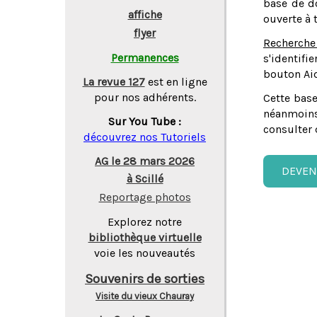
base de do
affiche
ouverte à 
flyer
Recherche
Permanences
s'identifi
bouton Aid
La revue 127
est en ligne
pour nos adhérents.
Cette base
néanmoins
Sur You Tube :
consulter 
découvrez nos Tutoriels
AG le 28 mars 2026
DEVEN
à Scillé
Reportage photos
Explorez notre
bibliothèque virtuelle
voie les nouveautés
Souvenirs de sorties
Visite du vieux Chauray