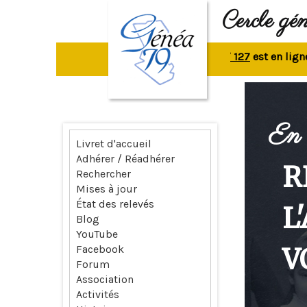
Cercle gé
La revue n° 127
est en ligne.
Rep
En 
Livret d'accueil
Adhérer / Réadhérer
R
Rechercher
Mises à jour
État des relevés
L
Blog
YouTube
V
Facebook
Forum
Association
Activités