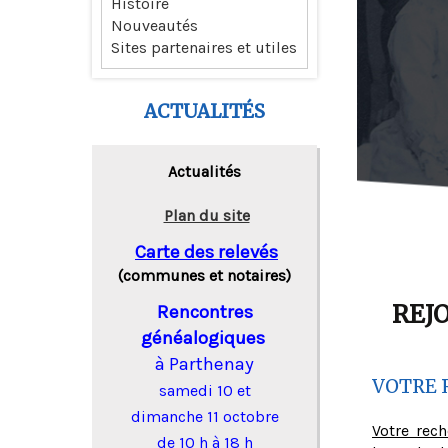
Histoire
Nouveautés
Sites partenaires et utiles
ACTUALITÉS
Actualités
Plan du site
Carte des relevés
(communes et notaires)
REJ
Rencontres
généalogiques
à Parthenay
VOTRE 
samedi 10 et
dimanche 11 octobre
Votre rec
de 10 h à 18 h