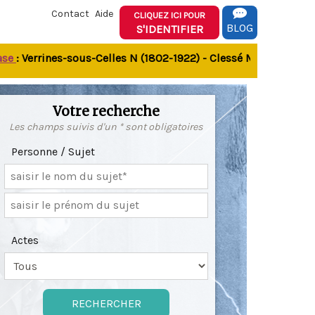
Contact
Aide
CLIQUEZ ICI POUR
BLOG
S'IDENTIFIER
 Verrines-sous-Celles N (1802-1922) - Clessé M (1803-1849) - 
Votre recherche
Les champs suivis d'un * sont obligatoires
Personne / Sujet
Actes