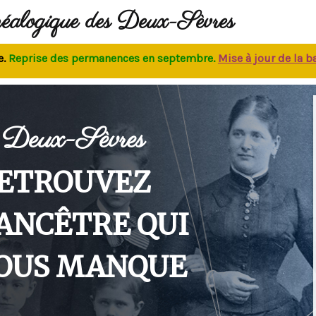
néalogique des Deux-Sèvres
rise des permanences
en septembre.
M
ise à jour de la base
:
Deux-Sèvres
ETROUVEZ
'ANCÊTRE QUI
OUS MANQUE