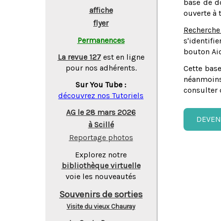
base de do
affiche
ouverte à 
flyer
Recherche
Permanences
s'identifi
bouton Aid
La revue 127
est en ligne
pour nos adhérents.
Cette base
néanmoins
Sur You Tube :
consulter 
découvrez nos Tutoriels
AG le 28 mars 2026
DEVEN
à Scillé
Reportage photos
Explorez notre
bibliothèque virtuelle
voie les nouveautés
Souvenirs de sorties
Visite du vieux Chauray