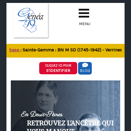
MENU
 la base
: Sainte-Gemme : BN M SD (1745-1942) - Verrines-sous-
CLIQUEZ ICI POUR
S'IDENTIFIER
BLOG
En Deux-Sèvres
RETROUVEZ L'ANCÊTRE QUI