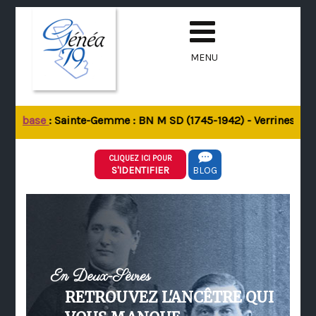
MENU
 la base
: Sainte-Gemme : BN M SD (1745-1942) - Verrines-sous-
CLIQUEZ ICI POUR
S'IDENTIFIER
BLOG
En Deux-Sèvres
RETROUVEZ L'ANCÊTRE QUI