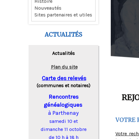
Histoire
Nouveautés
Sites partenaires et utiles
ACTUALITÉS
Actualités
Plan du site
Carte des relevés
(communes et notaires)
REJ
Rencontres
généalogiques
à Parthenay
VOTRE 
samedi 10 et
dimanche 11 octobre
Votre rec
de 10 h à 18 h