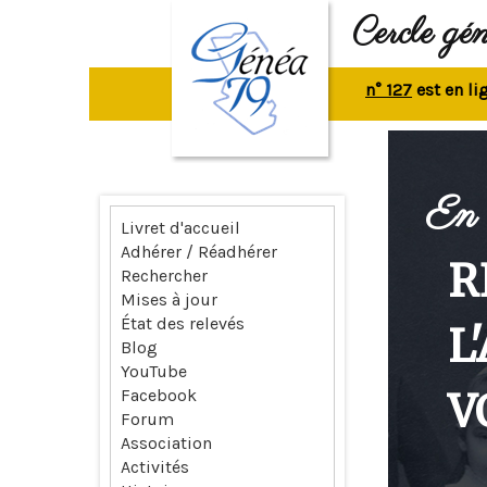
Cercle gé
La revue n° 127
est en ligne.
En 
Livret d'accueil
Adhérer / Réadhérer
R
Rechercher
Mises à jour
État des relevés
L
Blog
YouTube
V
Facebook
Forum
Association
Activités