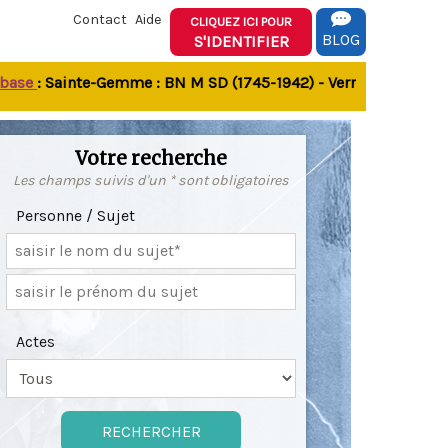
Contact
Aide
CLIQUEZ ICI POUR
BLOG
S'IDENTIFIER
se
: Sainte-Gemme : BN M SD (1745-1942) - Verrines-sous-Celles
Votre recherche
Les champs suivis d'un * sont obligatoires
Personne / Sujet
Actes