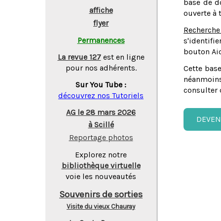
base de do
affiche
ouverte à 
flyer
Recherche
Permanences
s'identifi
bouton Aid
La revue 127
est en ligne
pour nos adhérents.
Cette base
néanmoins
Sur You Tube :
consulter 
découvrez nos Tutoriels
AG le 28 mars 2026
DEVEN
à Scillé
Reportage photos
Explorez notre
bibliothèque virtuelle
voie les nouveautés
Souvenirs de sorties
Visite du vieux Chauray