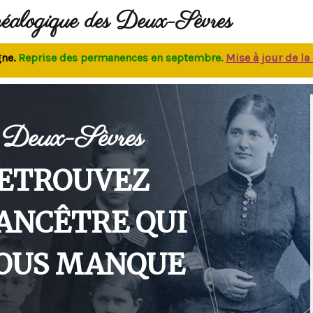
néalogique des Deux-Sèvres
Reprise des permanences
en septembre.
M
ise à jour de la ba
Deux-Sèvres
ETROUVEZ
'ANCÊTRE QUI
OUS MANQUE