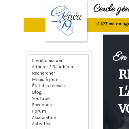
Cercle gé
La revue n° 127
est en ligne.
R
En 
Livret d'accueil
Adhérer / Réadhérer
R
Rechercher
Mises à jour
État des relevés
L
Blog
YouTube
V
Facebook
Forum
Association
Activités