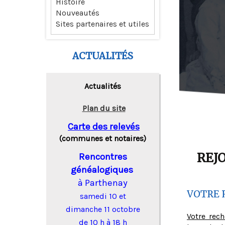
Histoire
Nouveautés
Sites partenaires et utiles
ACTUALITÉS
Actualités
Plan du site
Carte des relevés
(communes et notaires)
REJ
Rencontres
généalogiques
à Parthenay
VOTRE 
samedi 10 et
dimanche 11 octobre
Votre rec
de 10 h à 18 h