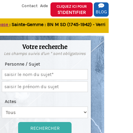
Contact
Aide
CLIQUEZ ICI POUR
BLOG
S'IDENTIFIER
e
: Sainte-Gemme : BN M SD (1745-1942) - Verrines-sous-Celles
Votre recherche
Les champs suivis d'un * sont obligatoires
Personne / Sujet
Actes