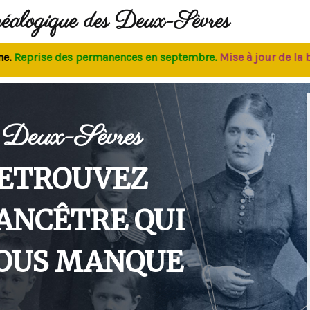
néalogique des Deux-Sèvres
eprise des permanences
en septembre.
M
ise à jour de la bas
Deux-Sèvres
ETROUVEZ
'ANCÊTRE QUI
OUS MANQUE