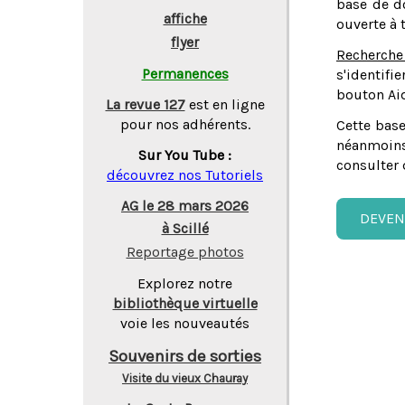
base de do
affiche
ouverte à 
flyer
Recherche
Permanences
s'identifi
bouton Aid
La revue 127
est en ligne
pour nos adhérents.
Cette base
néanmoins
Sur You Tube :
consulter 
découvrez nos Tutoriels
AG le 28 mars 2026
DEVEN
à Scillé
Reportage photos
Explorez notre
bibliothèque virtuelle
voie les nouveautés
Souvenirs de sorties
Visite du vieux Chauray