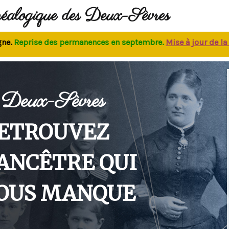
néalogique des Deux-Sèvres
eprise des permanences
en septembre.
M
ise à jour de la bas
Deux-Sèvres
ETROUVEZ
'ANCÊTRE QUI
OUS MANQUE