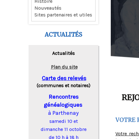
Histoire
Nouveautés
Sites partenaires et utiles
ACTUALITÉS
Actualités
Plan du site
Carte des relevés
(communes et notaires)
REJ
Rencontres
généalogiques
à Parthenay
VOTRE 
samedi 10 et
dimanche 11 octobre
Votre rec
de 10 h à 18 h