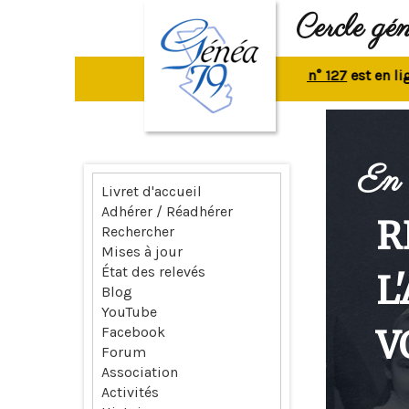
Cercle gé
La revue n° 127
est en ligne.
R
En 
Livret d'accueil
Adhérer / Réadhérer
R
Rechercher
Mises à jour
État des relevés
L
Blog
YouTube
V
Facebook
Forum
Association
Activités