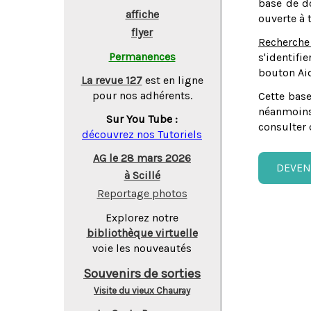
base de do
affiche
ouverte à 
flyer
Recherche
Permanences
s'identifi
bouton Aid
La revue 127
est en ligne
pour nos adhérents.
Cette base
néanmoins
Sur You Tube :
consulter 
découvrez nos Tutoriels
AG le 28 mars 2026
DEVEN
à Scillé
Reportage photos
Explorez notre
bibliothèque virtuelle
voie les nouveautés
Souvenirs de sorties
Visite du vieux Chauray