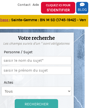
Contact
Aide
CLIQUEZ ICI POUR
BLOG
S'IDENTIFIER
e
: Sainte-Gemme : BN M SD (1745-1942) - Verrines-sous-Celles 
Votre recherche
Les champs suivis d'un * sont obligatoires
Personne / Sujet
Actes