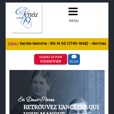
MENU
 la base
: Sainte-Gemme : BN M SD (1745-1942) - Verrines-sous-
CLIQUEZ ICI POUR
S'IDENTIFIER
BLOG
En Deux-Sèvres
RETROUVEZ L'ANCÊTRE QUI