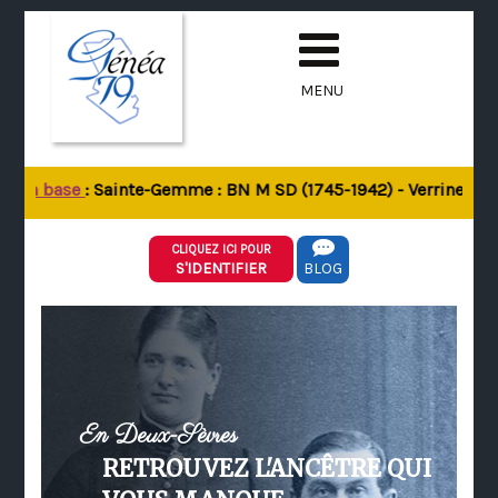
MENU
e la base
: Sainte-Gemme : BN M SD (1745-1942) - Verrines-sous
CLIQUEZ ICI POUR
S'IDENTIFIER
BLOG
En Deux-Sèvres
RETROUVEZ L'ANCÊTRE QUI