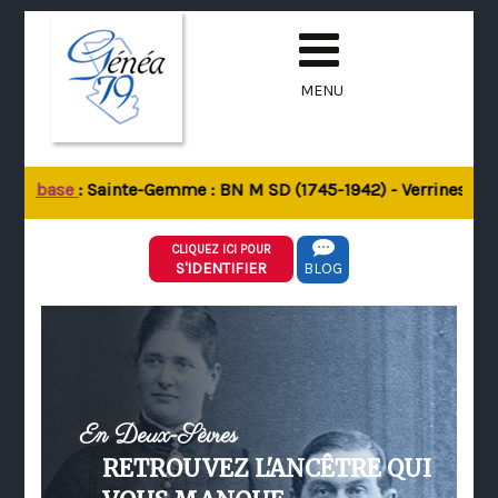
MENU
 la base
: Sainte-Gemme : BN M SD (1745-1942) - Verrines-sous-
CLIQUEZ ICI POUR
S'IDENTIFIER
BLOG
En Deux-Sèvres
RETROUVEZ L'ANCÊTRE QUI