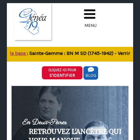
MENU
de la base
: Sainte-Gemme : BN M SD (1745-1942) - Verrines-sou
CLIQUEZ ICI POUR
S'IDENTIFIER
BLOG
En Deux-Sèvres
RETROUVEZ L'ANCÊTRE QUI