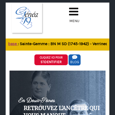
MENU
 la base
: Sainte-Gemme : BN M SD (1745-1942) - Verrines-sous-
CLIQUEZ ICI POUR
S'IDENTIFIER
BLOG
En Deux-Sèvres
RETROUVEZ L'ANCÊTRE QUI