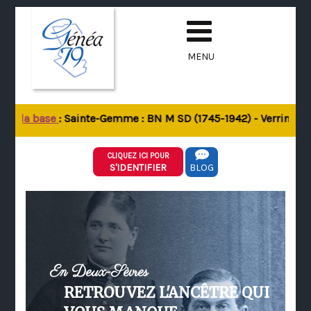
MENU
 de la base
: Sainte-Gemme : BN M SD (1745-1942) - Verrines-so
CLIQUEZ ICI POUR
S'IDENTIFIER
BLOG
En Deux-Sèvres
RETROUVEZ L'ANCÊTRE QUI