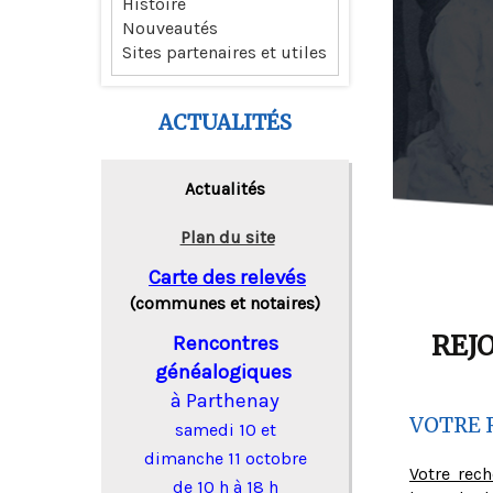
Histoire
Nouveautés
Sites partenaires et utiles
ACTUALITÉS
Actualités
Plan du site
Carte des relevés
(communes et notaires)
REJ
Rencontres
généalogiques
à Parthenay
VOTRE 
samedi 10 et
dimanche 11 octobre
Votre rec
de 10 h à 18 h