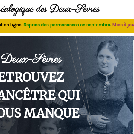
néalogique des Deux-Sèvres
ligne.
Reprise des permanences
en septembre.
M
ise à jour de
Deux-Sèvres
ETROUVEZ
'ANCÊTRE QUI
OUS MANQUE