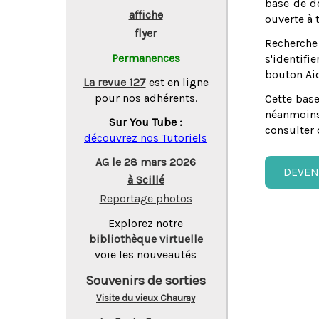
base de do
affiche
ouverte à 
flyer
Recherche
Permanences
s'identifi
bouton Aid
La revue 127
est en ligne
pour nos adhérents.
Cette base
néanmoins
Sur You Tube :
consulter 
découvrez nos Tutoriels
AG le 28 mars 2026
DEVEN
à Scillé
Reportage photos
Explorez notre
bibliothèque virtuelle
voie les nouveautés
Souvenirs de sorties
Visite du vieux Chauray