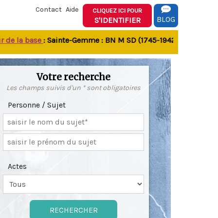
Contact
Aide
CLIQUEZ ICI POUR
BLOG
S'IDENTIFIER
 la base
: Sainte-Gemme : BN M SD (1745-1942) - Verrines-sous-
Votre recherche
Les champs suivis d'un * sont obligatoires
Personne / Sujet
Actes