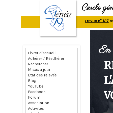
Cercle gé
La revue n° 127
est en 
En 
Livret d'accueil
Adhérer / Réadhérer
R
Rechercher
Mises à jour
État des relevés
L
Blog
YouTube
V
Facebook
Forum
Association
Activités