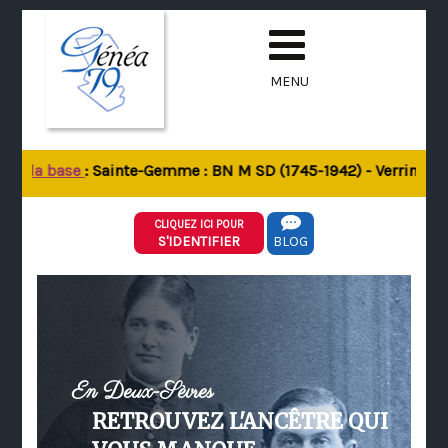
MENU
de la base
: Sainte-Gemme : BN M SD (1745-1942) - Verrines-sou
CLIQUEZ ICI POUR
S'IDENTIFIER
BLOG
En Deux-Sèvres
RETROUVEZ L'ANCÊTRE QUI