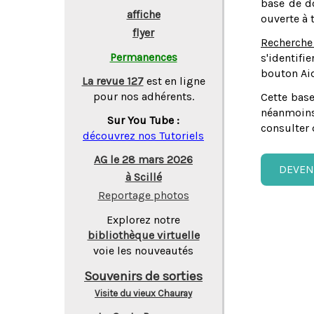
base de do
affiche
ouverte à 
flyer
Recherche
Permanences
s'identifi
bouton Aid
La revue 127
est en ligne
pour nos adhérents.
Cette base
néanmoins
Sur You Tube :
consulter 
découvrez nos Tutoriels
AG le 28 mars 2026
DEVEN
à Scillé
Reportage photos
Explorez notre
bibliothèque virtuelle
voie les nouveautés
Souvenirs de sorties
Visite du vieux Chauray