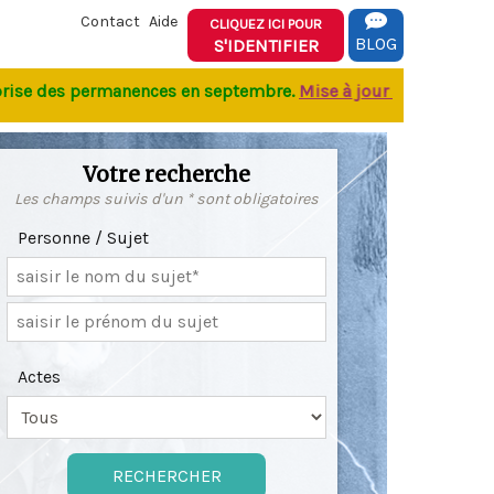
Contact
Aide
CLIQUEZ ICI POUR
BLOG
S'IDENTIFIER
e des permanences
en septembre.
M
ise à jour de la base
: Sai
Votre recherche
Les champs suivis d'un * sont obligatoires
Personne / Sujet
Actes