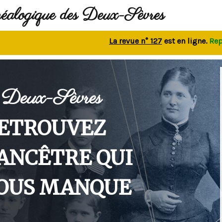
néalogique des Deux-Sèvres
La revue n° 127
est en ligne.
Repris
Deux-Sèvres
ETROUVEZ
'ANCÊTRE QUI
OUS MANQUE