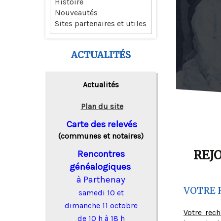
Histoire
Nouveautés
Sites partenaires et utiles
ACTUALITÉS
Actualités
Plan du site
Carte des relevés
(communes et notaires)
REJ
Rencontres
généalogiques
à Parthenay
VOTRE 
samedi 10 et
dimanche 11 octobre
Votre rec
de 10 h à 18 h