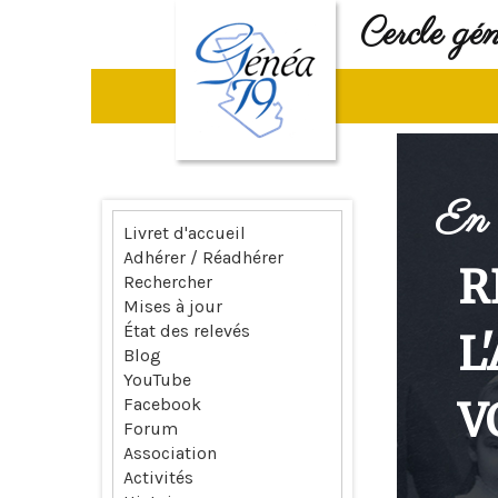
Cercle gé
En 
Livret d'accueil
Adhérer / Réadhérer
R
Rechercher
Mises à jour
État des relevés
L
Blog
YouTube
V
Facebook
Forum
Association
Activités