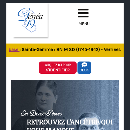
MENU
 la base
: Sainte-Gemme : BN M SD (1745-1942) - Verrines-sous-
CLIQUEZ ICI POUR
S'IDENTIFIER
BLOG
En Deux-Sèvres
RETROUVEZ L'ANCÊTRE QUI