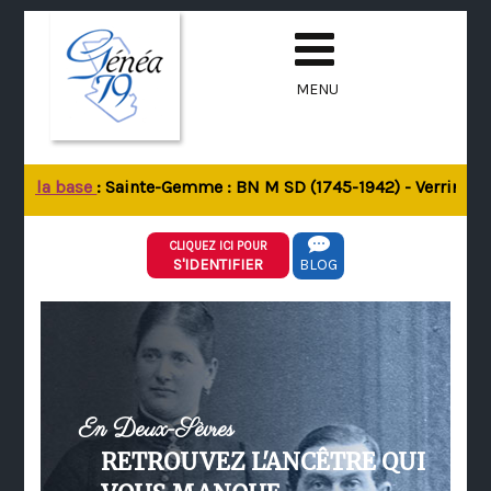
MENU
 de la base
: Sainte-Gemme : BN M SD (1745-1942) - Verrines-so
CLIQUEZ ICI POUR
S'IDENTIFIER
BLOG
En Deux-Sèvres
RETROUVEZ L'ANCÊTRE QUI