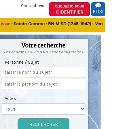
Contact
Aide
CLIQUEZ ICI POUR
BLOG
S'IDENTIFIER
e
: Sainte-Gemme : BN M SD (1745-1942) - Verrines-sous-Celles
Votre recherche
Les champs suivis d'un * sont obligatoires
Personne / Sujet
Actes