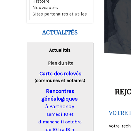
Histoire
Nouveautés
Sites partenaires et utiles
ACTUALITÉS
Actualités
Plan du site
Carte des relevés
(communes et notaires)
REJ
Rencontres
généalogiques
à Parthenay
VOTRE 
samedi 10 et
dimanche 11 octobre
Votre rec
de 10 h à 18 h