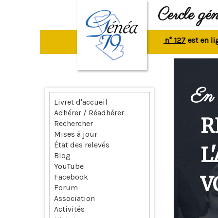
Cercle gé
La revue n° 127
est en ligne.
R
En 
Livret d'accueil
Adhérer / Réadhérer
R
Rechercher
Mises à jour
État des relevés
L
Blog
YouTube
V
Facebook
Forum
Association
Activités