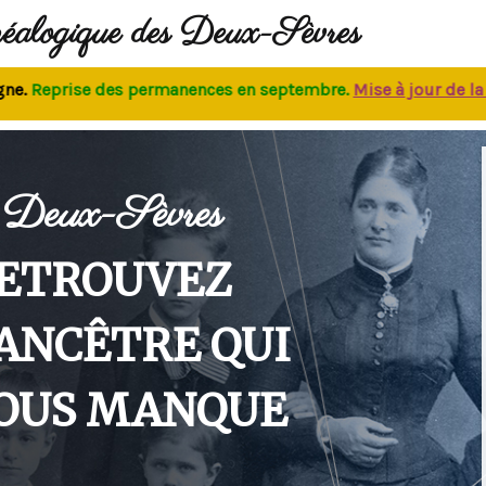
néalogique des Deux-Sèvres
eprise des permanences
en septembre.
M
ise à jour de la bas
Deux-Sèvres
ETROUVEZ
'ANCÊTRE QUI
OUS MANQUE