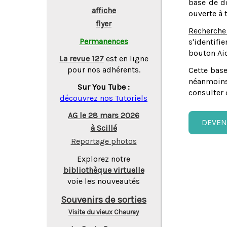
base de do
affiche
ouverte à 
flyer
Recherche
Permanences
s'identifi
bouton Aid
La revue 127
est en ligne
pour nos adhérents.
Cette base
néanmoins
Sur You Tube :
consulter 
découvrez nos Tutoriels
AG le 28 mars 2026
DEVEN
à Scillé
Reportage photos
Explorez notre
bibliothèque virtuelle
voie les nouveautés
Souvenirs de sorties
Visite du vieux Chauray