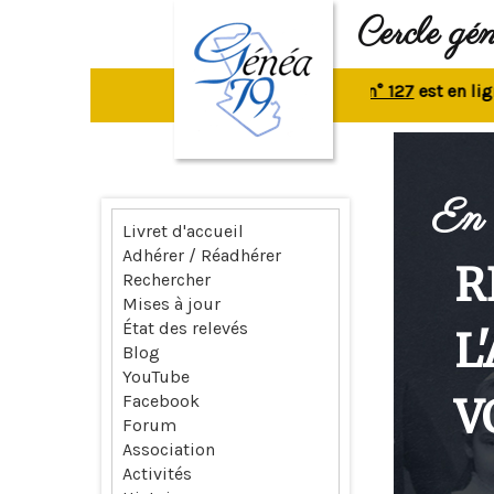
Cercle gé
La revue n° 127
est en ligne.
Re
En 
Livret d'accueil
Adhérer / Réadhérer
R
Rechercher
Mises à jour
État des relevés
L
Blog
YouTube
V
Facebook
Forum
Association
Activités