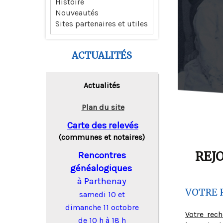
Histoire
Nouveautés
Sites partenaires et utiles
ACTUALITÉS
Actualités
Plan du site
Carte des relevés
(communes et notaires)
REJ
Rencontres
généalogiques
à Parthenay
VOTRE 
samedi 10 et
dimanche 11 octobre
Votre rec
de 10 h à 18 h