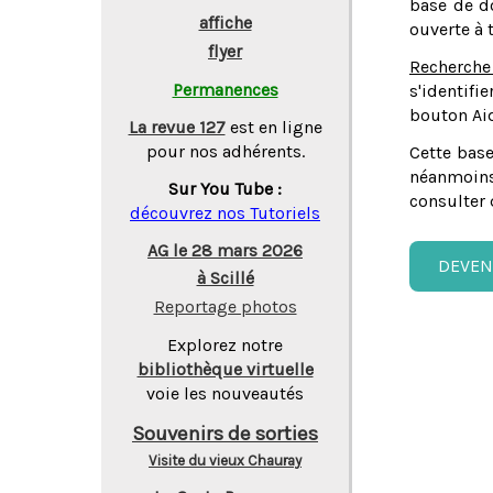
base de do
affiche
ouverte à 
flyer
Recherche
Permanences
s'identifi
bouton Aid
La revue 127
est en ligne
pour nos adhérents.
Cette base
néanmoins
Sur You Tube :
consulter 
découvrez nos Tutoriels
AG le 28 mars 2026
DEVEN
à Scillé
Reportage photos
Explorez notre
bibliothèque virtuelle
voie les nouveautés
Souvenirs de sorties
Visite du vieux Chauray