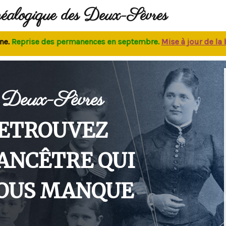
néalogique des Deux-Sèvres
prise des permanences
en septembre.
M
ise à jour de la base
Deux-Sèvres
ETROUVEZ
'ANCÊTRE QUI
OUS MANQUE