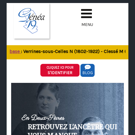
MENU
 la base
: Verrines-sous-Celles N (1802-1922) - Clessé M (1803
CLIQUEZ ICI POUR
S'IDENTIFIER
BLOG
En Deux-Sèvres
RETROUVEZ L'ANCÊTRE QUI