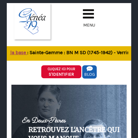
MENU
 de la base
: Sainte-Gemme : BN M SD (1745-1942) - Verrines-so
CLIQUEZ ICI POUR
S'IDENTIFIER
BLOG
En Deux-Sèvres
RETROUVEZ L'ANCÊTRE QUI