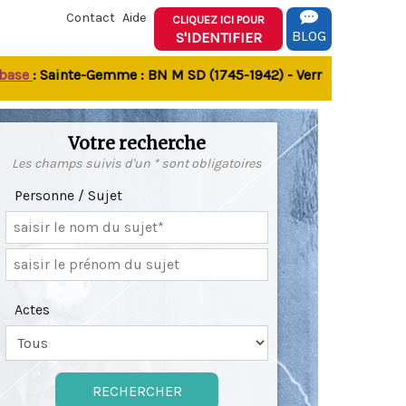
Contact
Aide
CLIQUEZ ICI POUR
BLOG
S'IDENTIFIER
e
: Sainte-Gemme : BN M SD (1745-1942) - Verrines-sous-Celles 
Votre recherche
Les champs suivis d'un * sont obligatoires
Personne / Sujet
Actes