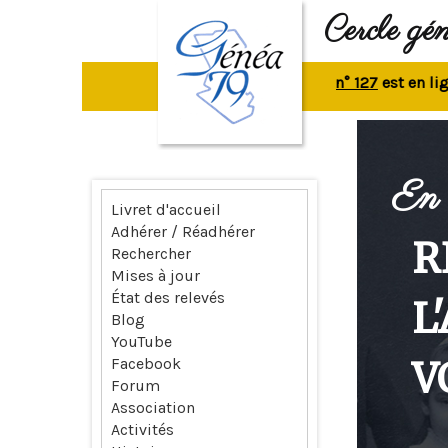
Cercle gé
La revue n° 127
est en ligne.
R
En 
Livret d'accueil
Adhérer / Réadhérer
R
Rechercher
Mises à jour
État des relevés
L
Blog
YouTube
V
Facebook
Forum
Association
Activités