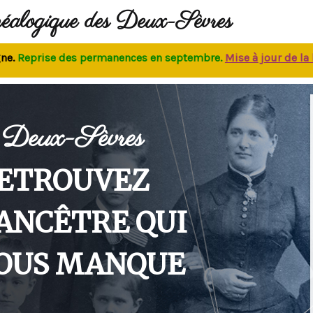
néalogique des Deux-Sèvres
eprise des permanences
en septembre.
M
ise à jour de la bas
Deux-Sèvres
ETROUVEZ
'ANCÊTRE QUI
OUS MANQUE