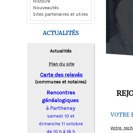
Histoire
Nouveautés
Sites partenaires et utiles
ACTUALITÉS
Actualités
Plan du site
Carte des relevés
(communes et notaires)
REJ
Rencontres
généalogiques
à Parthenay
VOTRE 
samedi 10 et
dimanche 11 octobre
Votre rec
de 10 h à 18 h