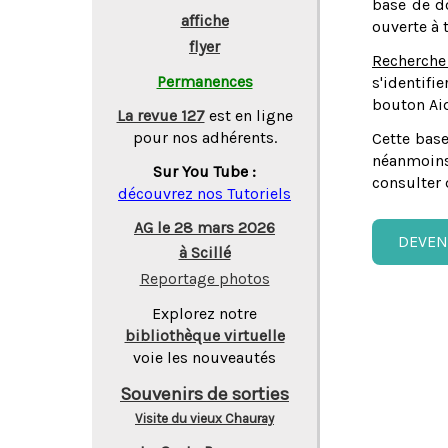
base de do
affiche
ouverte à 
flyer
Recherche
Permanences
s'identifi
bouton Aid
La revue 127
est en ligne
pour nos adhérents.
Cette base
néanmoins
Sur You Tube :
consulter 
découvrez nos Tutoriels
AG le 28 mars 2026
DEVEN
à Scillé
Reportage photos
Explorez notre
bibliothèque virtuelle
voie les nouveautés
Souvenirs de sorties
Visite du vieux Chauray