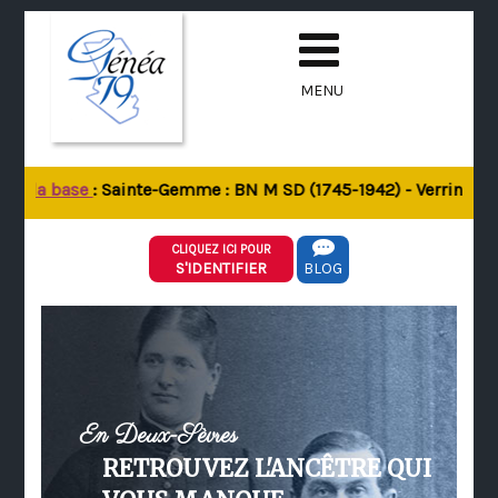
MENU
de la base
: Sainte-Gemme : BN M SD (1745-1942) - Verrines-sou
CLIQUEZ ICI POUR
S'IDENTIFIER
BLOG
En Deux-Sèvres
RETROUVEZ L'ANCÊTRE QUI