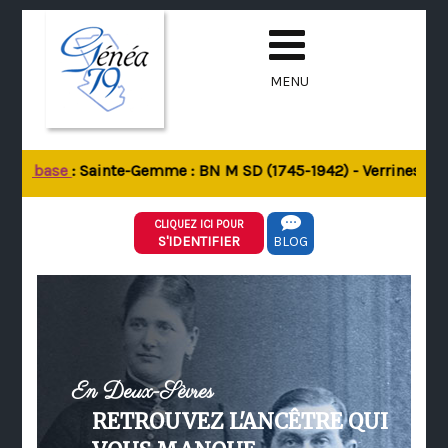
MENU
 la base
: Sainte-Gemme : BN M SD (1745-1942) - Verrines-sous-
CLIQUEZ ICI POUR
S'IDENTIFIER
BLOG
En Deux-Sèvres
RETROUVEZ L'ANCÊTRE QUI