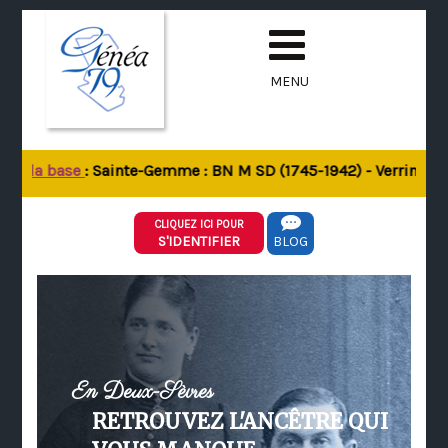
MENU
de la base
: Sainte-Gemme : BN M SD (1745-1942) - Verrines-sou
CLIQUEZ ICI POUR
S'IDENTIFIER
BLOG
En Deux-Sèvres
RETROUVEZ L'ANCÊTRE QUI