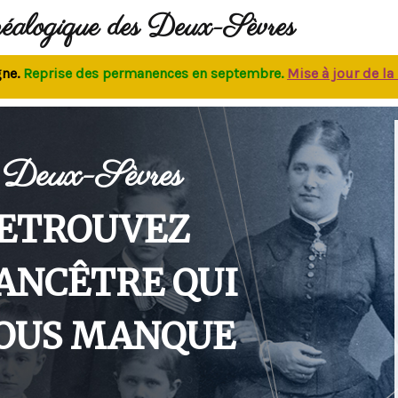
néalogique des Deux-Sèvres
eprise des permanences
en septembre.
M
ise à jour de la bas
Deux-Sèvres
ETROUVEZ
'ANCÊTRE QUI
OUS MANQUE