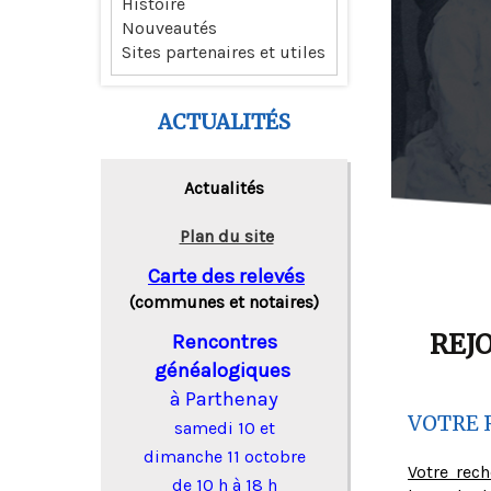
Histoire
Nouveautés
Sites partenaires et utiles
ACTUALITÉS
Actualités
Plan du site
Carte des relevés
(communes et notaires)
REJ
Rencontres
généalogiques
à Parthenay
VOTRE 
samedi 10 et
dimanche 11 octobre
Votre rec
de 10 h à 18 h