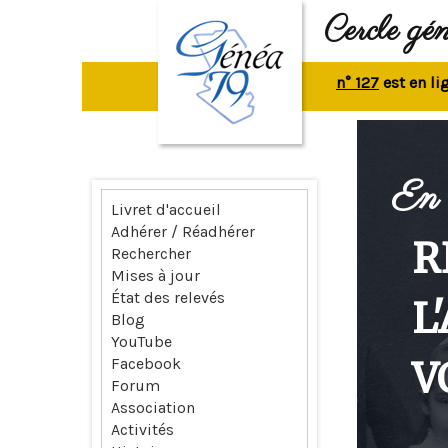
Cercle gé
La revue n° 127
est en ligne.
R
En 
Livret d'accueil
Adhérer / Réadhérer
R
Rechercher
Mises à jour
État des relevés
L
Blog
YouTube
V
Facebook
Forum
Association
Activités