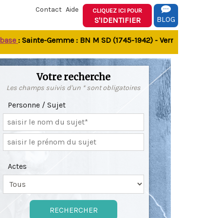
Contact
Aide
CLIQUEZ ICI POUR
BLOG
S'IDENTIFIER
e
: Sainte-Gemme : BN M SD (1745-1942) - Verrines-sous-Celles 
Votre recherche
Les champs suivis d'un * sont obligatoires
Personne / Sujet
Actes