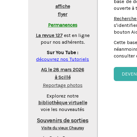
base de do
affiche
ouverte à 
flyer
Recherche
Permanences
s'identifi
bouton Aid
La revue 127
est en ligne
pour nos adhérents.
Cette base
néanmoins
Sur You Tube :
consulter 
découvrez nos Tutoriels
AG le 28 mars 2026
DEVEN
à Scillé
Reportage photos
Explorez notre
bibliothèque virtuelle
voie les nouveautés
Souvenirs de sorties
Visite du vieux Chauray