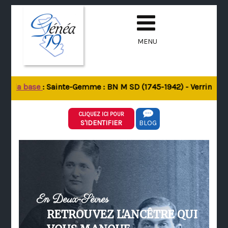
MENU
de la base
: Sainte-Gemme : BN M SD (1745-1942) - Verrines-sou
CLIQUEZ ICI POUR
S'IDENTIFIER
BLOG
En Deux-Sèvres
RETROUVEZ L'ANCÊTRE QUI