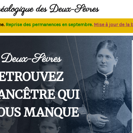
néalogique des Deux-Sèvres
prise des permanences
en septembre.
M
ise à jour de la base
Deux-Sèvres
ETROUVEZ
'ANCÊTRE QUI
OUS MANQUE