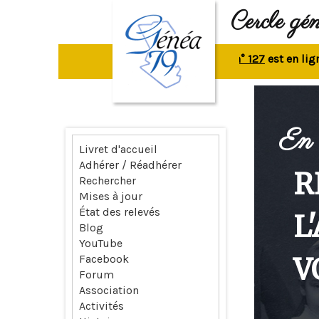
Cercle gé
La revue n° 127
est en ligne.
Re
En 
Livret d'accueil
Adhérer / Réadhérer
R
Rechercher
Mises à jour
État des relevés
L
Blog
YouTube
V
Facebook
Forum
Association
Activités