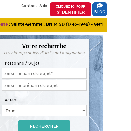
Contact
Aide
CLIQUEZ ICI POUR
BLOG
S'IDENTIFIER
: Sainte-Gemme : BN M SD (1745-1942) - Verrines-sous-Celles N
Votre recherche
Les champs suivis d'un * sont obligatoires
Personne / Sujet
Actes