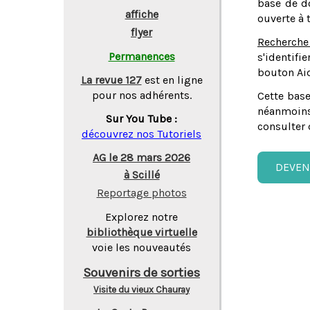
base de do
affiche
ouverte à 
flyer
Recherche
Permanences
s'identifi
bouton Aid
La revue 127
est en ligne
pour nos adhérents.
Cette base
néanmoins
Sur You Tube :
consulter 
découvrez nos Tutoriels
AG le 28 mars 2026
DEVEN
à Scillé
Reportage photos
Explorez notre
bibliothèque virtuelle
voie les nouveautés
Souvenirs de sorties
Visite du vieux Chauray