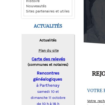
Histoire
Nouveautés
Sites partenaires et utiles
ACTUALITÉS
Actualités
Plan du site
Carte des relevés
(communes et notaires)
REJ
Rencontres
généalogiques
à Parthenay
VOTRE 
samedi 10 et
dimanche 11 octobre
Votre rec
de 10 h à 18 h