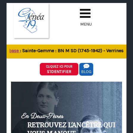
MENU
 la base
: Sainte-Gemme : BN M SD (1745-1942) - Verrines-sous-
CLIQUEZ ICI POUR
S'IDENTIFIER
BLOG
En Deux-Sèvres
RETROUVEZ L'ANCÊTRE QUI