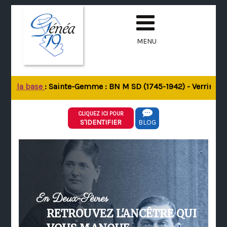
MENU
 de la base
: Sainte-Gemme : BN M SD (1745-1942) - Verrines-so
CLIQUEZ ICI POUR
S'IDENTIFIER
BLOG
En Deux-Sèvres
RETROUVEZ L'ANCÊTRE QUI