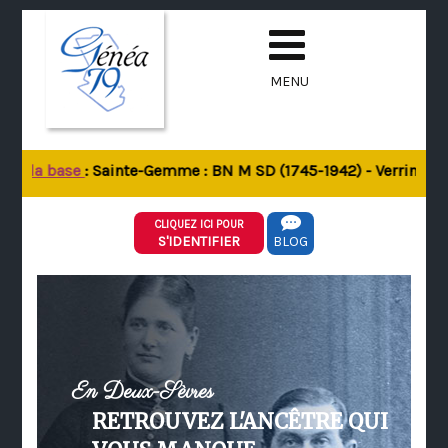
MENU
de la base
: Sainte-Gemme : BN M SD (1745-1942) - Verrines-sou
CLIQUEZ ICI POUR
S'IDENTIFIER
BLOG
En Deux-Sèvres
RETROUVEZ L'ANCÊTRE QUI