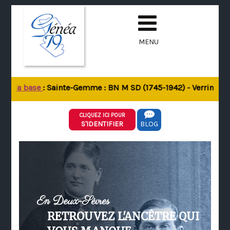
MENU
de la base
: Sainte-Gemme : BN M SD (1745-1942) - Verrines-sou
CLIQUEZ ICI POUR
S'IDENTIFIER
BLOG
En Deux-Sèvres
RETROUVEZ L'ANCÊTRE QUI