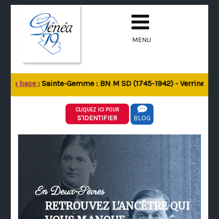
MENU
e la base
: Sainte-Gemme : BN M SD (1745-1942) - Verrines-sous
CLIQUEZ ICI POUR
S'IDENTIFIER
BLOG
En Deux-Sèvres
RETROUVEZ L'ANCÊTRE QUI