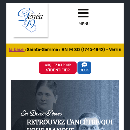
MENU
de la base
: Sainte-Gemme : BN M SD (1745-1942) - Verrines-sou
CLIQUEZ ICI POUR
S'IDENTIFIER
BLOG
En Deux-Sèvres
RETROUVEZ L'ANCÊTRE QUI