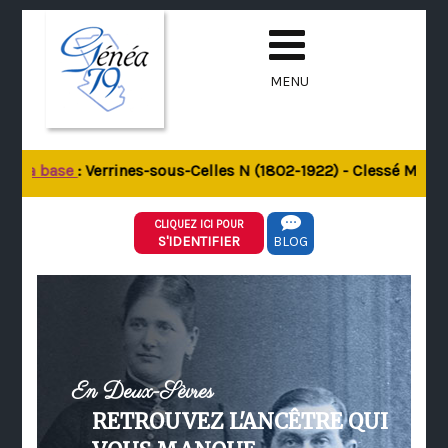
MENU
e la base
: Verrines-sous-Celles N (1802-1922) - Clessé M (180
CLIQUEZ ICI POUR
S'IDENTIFIER
BLOG
En Deux-Sèvres
RETROUVEZ L'ANCÊTRE QUI