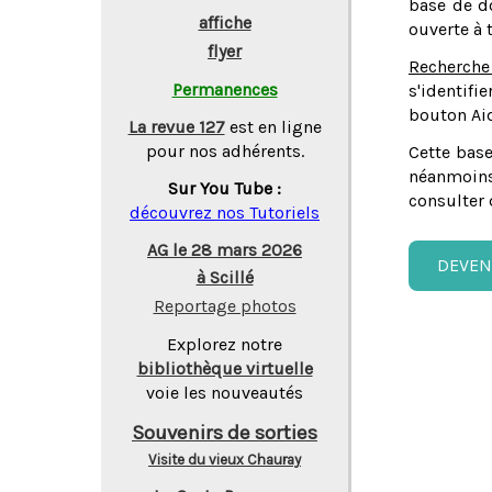
base de do
affiche
ouverte à 
flyer
Recherche
Permanences
s'identifi
bouton Aid
La revue 127
est en ligne
pour nos adhérents.
Cette base
néanmoins
Sur You Tube :
consulter 
découvrez nos Tutoriels
AG le 28 mars 2026
DEVEN
à Scillé
Reportage photos
Explorez notre
bibliothèque virtuelle
voie les nouveautés
Souvenirs de sorties
Visite du vieux Chauray