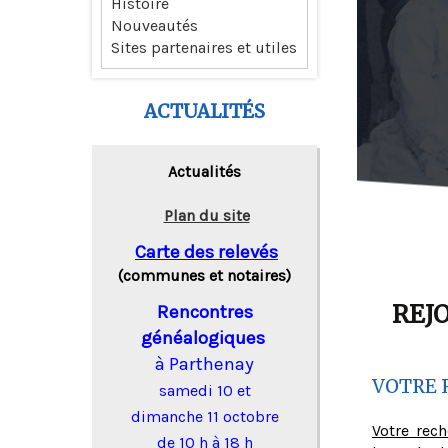
Histoire
Nouveautés
Sites partenaires et utiles
ACTUALITÉS
Actualités
Plan du site
Carte des relevés
(communes et notaires)
REJ
Rencontres
généalogiques
à Parthenay
VOTRE 
samedi 10 et
dimanche 11 octobre
Votre rec
de 10 h à 18 h