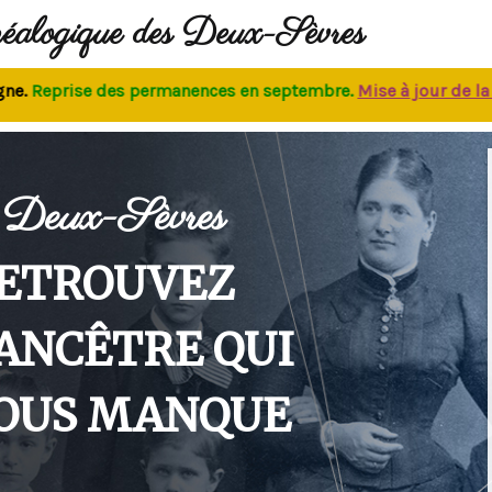
néalogique des Deux-Sèvres
eprise des permanences
en septembre.
M
ise à jour de la bas
Deux-Sèvres
ETROUVEZ
'ANCÊTRE QUI
OUS MANQUE