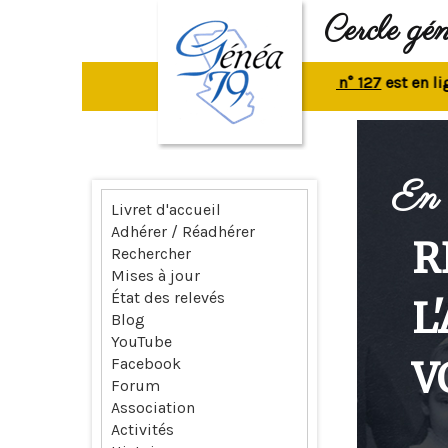
Cercle gé
La revue n° 127
est en ligne.
R
En 
Livret d'accueil
Adhérer / Réadhérer
R
Rechercher
Mises à jour
État des relevés
L
Blog
YouTube
V
Facebook
Forum
Association
Activités