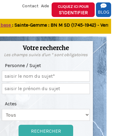
Contact
Aide
CLIQUEZ ICI POUR
BLOG
S'IDENTIFIER
e
: Sainte-Gemme : BN M SD (1745-1942) - Verrines-sous-Celles
Votre recherche
Les champs suivis d'un * sont obligatoires
Personne / Sujet
Actes